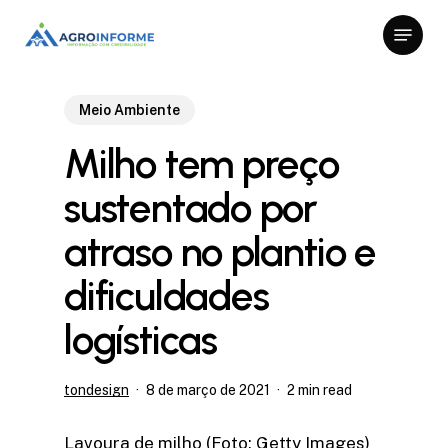
Skip
Menu
to
Close
main
Menu
content
Meio Ambiente
Milho tem preço
sustentado por
atraso no plantio e
dificuldades
logísticas
tondesign
8 de março de 2021
2 min read
Lavoura de milho (Foto: Getty Images)