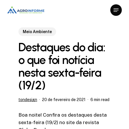
Skip
Menu
to
Close
main
Menu
content
Meio Ambiente
Destaques do dia:
o que foi notícia
nesta sexta-feira
(19/2)
tondesign
20 de fevereiro de 2021
6 min read
Boa noite! Confira os destaques desta
sexta-feira (19/2) no site da revista