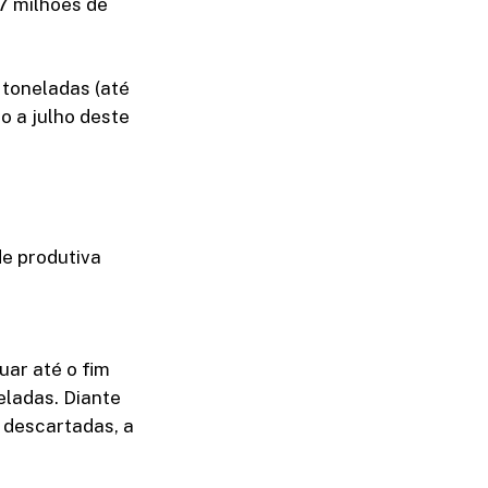
67 milhões de
toneladas (até
o a julho deste
de produtiva
uar até o fim
eladas. Diante
o descartadas, a