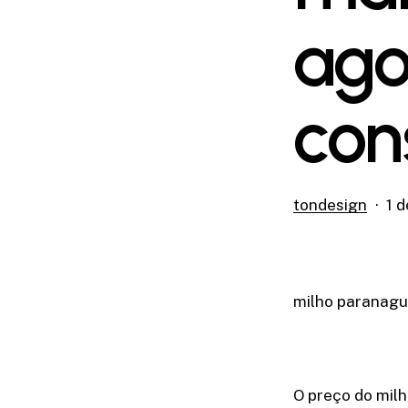
ago
con
tondesign
1 
milho paranagu
O preço do milh