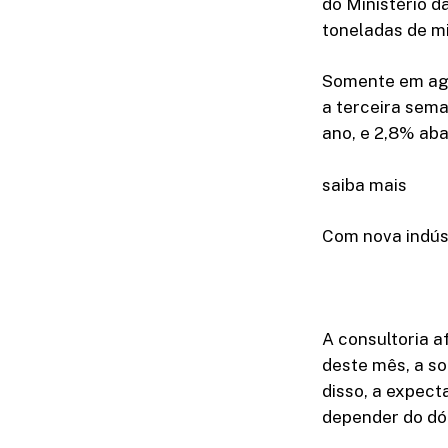
do Ministério d
toneladas de mi
Somente em ago
a terceira sema
ano, e 2,8% aba
saiba mais
Com nova indús
A consultoria a
deste mês, a s
disso, a expect
depender do dól