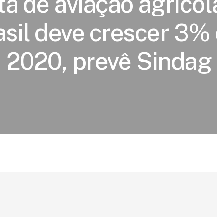
ta de aviação agrícol
asil deve crescer 3%
2020, prevê Sindag