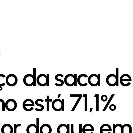
ço da saca de
ho está 71,1%
or do que em