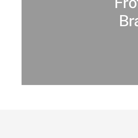
Fro
Br