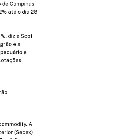
ão de Campinas
,2% até o dia 28
%, diz a Scot
 grão e a
 pecuário e
 cotações.
rão
 commodity. A
erior (Secex)