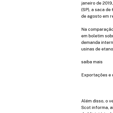
janeiro de 201
(SP), a saca de
de agosto em re
Na comparação c
em boletim sobr
demanda intern
usinas de etano
saiba mais
Exportações e d
Além disso, o v
Scot informa, a