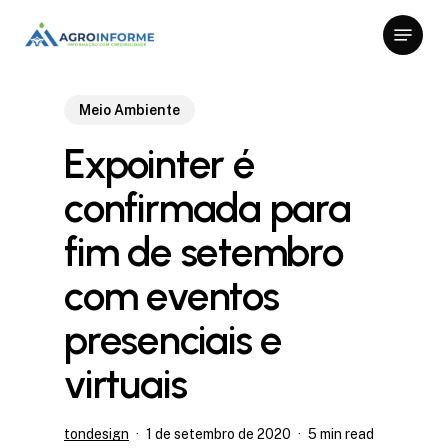
Skip
Menu
to
Close
main
Menu
content
Meio Ambiente
Expointer é
confirmada para
fim de setembro
com eventos
presenciais e
virtuais
tondesign
1 de setembro de 2020
5 min read