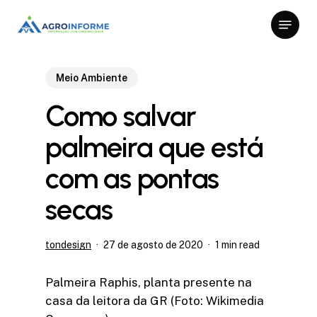
Skip
Menu
to
Close
main
Menu
content
Meio Ambiente
Como salvar
palmeira que está
com as pontas
secas
tondesign
27 de agosto de 2020
1 min read
Palmeira Raphis, planta presente na
casa da leitora da GR (Foto: Wikimedia