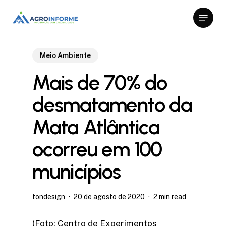
Skip
Menu
to
Close
main
Menu
content
Meio Ambiente
Mais de 70% do
desmatamento da
Mata Atlântica
ocorreu em 100
municípios
tondesign
20 de agosto de 2020
2 min read
(Foto: Centro de Experimentos