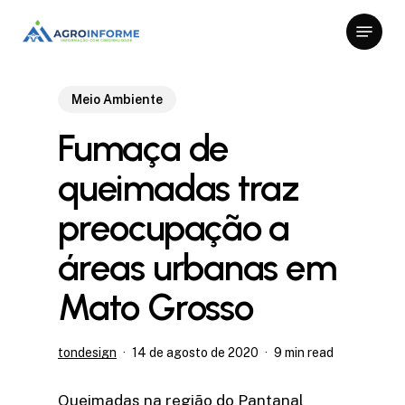
Skip
Menu
to
Close
main
Menu
content
Meio Ambiente
Fumaça de
queimadas traz
preocupação a
áreas urbanas em
Mato Grosso
tondesign
14 de agosto de 2020
9 min read
Queimadas na região do Pantanal