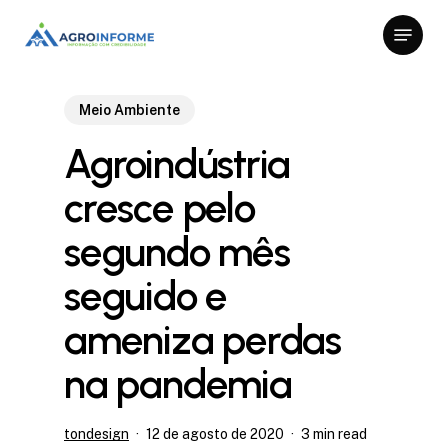
Skip
Menu
to
Close
main
Menu
content
Meio Ambiente
Agroindústria
cresce pelo
segundo mês
seguido e
ameniza perdas
na pandemia
tondesign
12 de agosto de 2020
3 min read