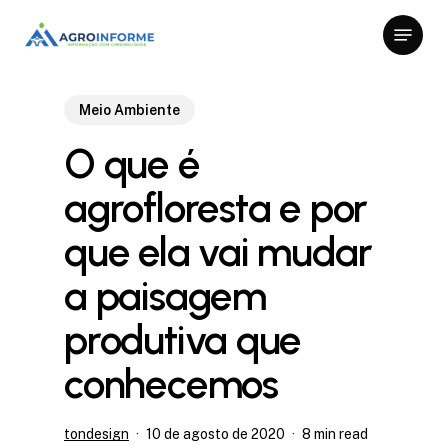
Skip
Menu
to
Close
main
Menu
content
Meio Ambiente
O que é
agrofloresta e por
que ela vai mudar
a paisagem
produtiva que
conhecemos
tondesign
10 de agosto de 2020
8 min read