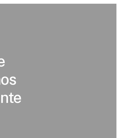
e
nos
nte