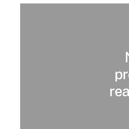
pr
re