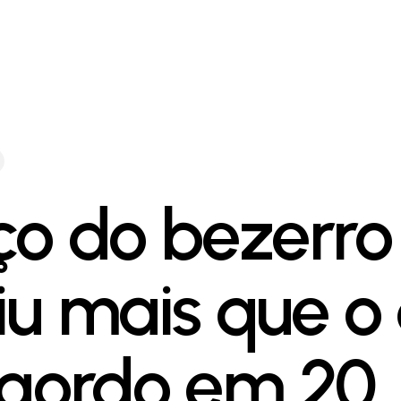
ço do bezerro
iu mais que o
 gordo em 20