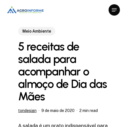
Skip
Menu
to
Close
main
Menu
content
Meio Ambiente
5 receitas de
salada para
acompanhar o
almoço de Dia das
Mães
tondesign
9 de maio de 2020
2 min read
A salada é um prato indispensável para