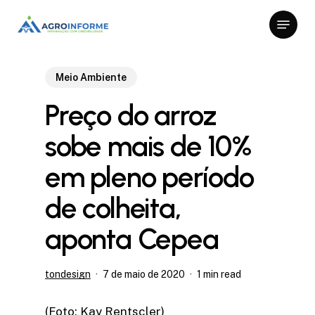
Skip
Menu
to
Close
main
Menu
content
Meio Ambiente
Preço do arroz
sobe mais de 10%
em pleno período
de colheita,
aponta Cepea
tondesign
7 de maio de 2020
1 min read
(Foto: Kay Rentscler)