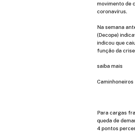
movimento de c
coronavírus.
Na semana ante
(Decope) indic
indicou que ca
função da crise
saiba mais
Caminhoneiros 
Para cargas fr
queda de deman
4 pontos perce