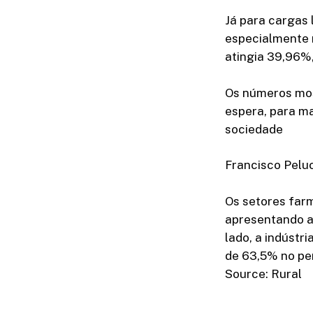
Já para cargas 
especialmente n
atingia 39,96%
Os números mos
espera, para m
sociedade
Francisco Pelu
Os setores far
apresentando a
lado, a indústr
de 63,5% no pe
Source: Rural