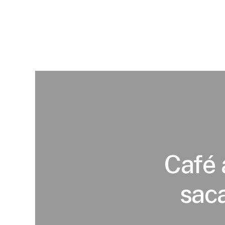
Café 
saca