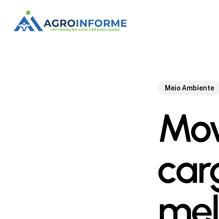
Skip
to
main
content
Meio Ambiente
Mov
car
mel