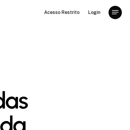
Acesso Restrito
Login
Menu
das
nda