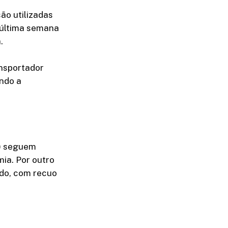
ão utilizadas
 última semana
.
ansportador
ndo a
%) seguem
ia. Por outro
odo, com recuo