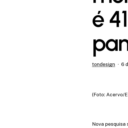
é 4
pa
tondesign
6 
(Foto: Acervo/E
Nova pesquisa 