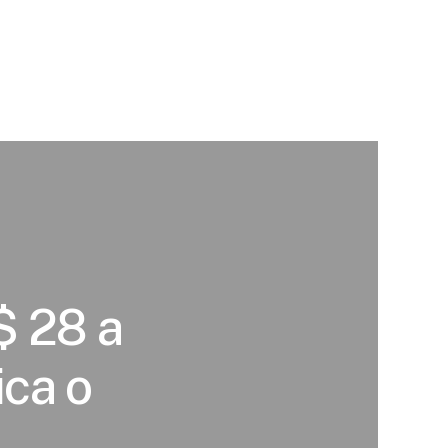
$ 28 a
ica o