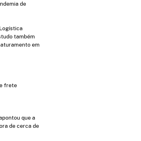
andemia de
Logística
estudo também
 faturamento em
e frete
apontou que a
ora de cerca de