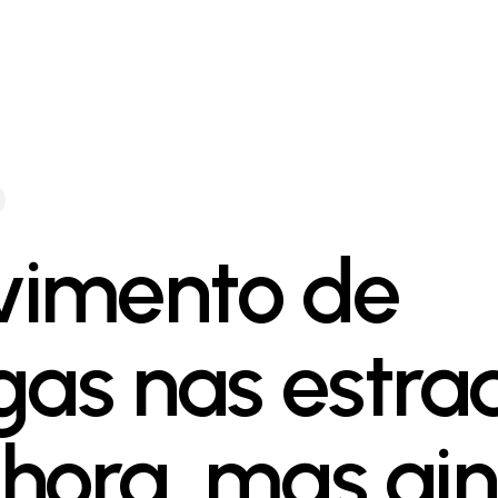
imento de
gas nas estra
hora, mas ai