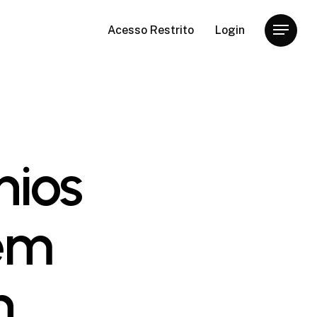
Acesso Restrito
Login
Menu
nios
em
n,