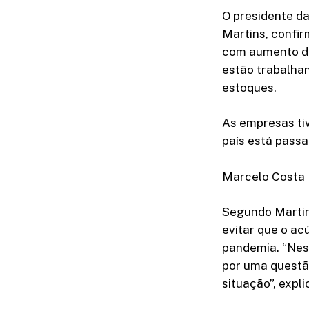
O presidente da
Martins, confi
com aumento dos
estão trabalha
estoques.
As empresas ti
país está pass
Marcelo Costa 
Segundo Martin
evitar que o a
pandemia. “Nes
por uma questão
situação”, expli