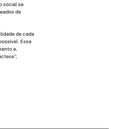
 social se
meados de
lidade de cada
ossível. Essa
mento e,
ácteos”,