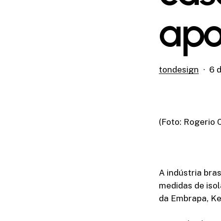
apo
tondesign
6 
(Foto: Rogerio 
A indústria bra
medidas de isol
da Embrapa, Ke