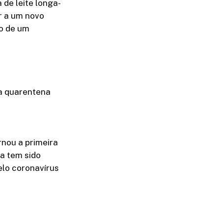
de leite longa-
r a um novo
o de um
a quarentena
rnou a primeira
da tem sido
lo coronavírus