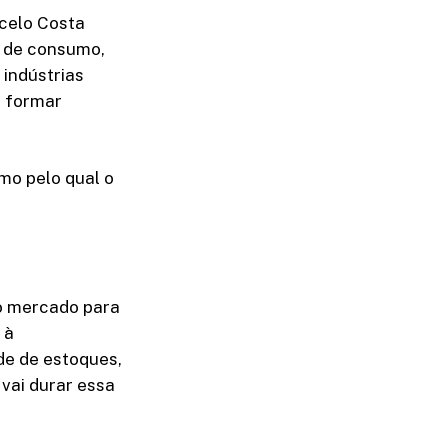
rcelo Costa
s de consumo,
 indústrias
a formar
mo pelo qual o
do mercado para
 à
de de estoques,
vai durar essa