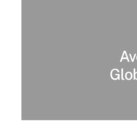
Av
Glob