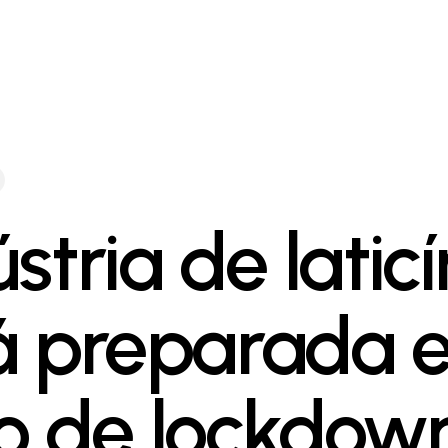
stria de laticí
á preparada 
o de lockdow