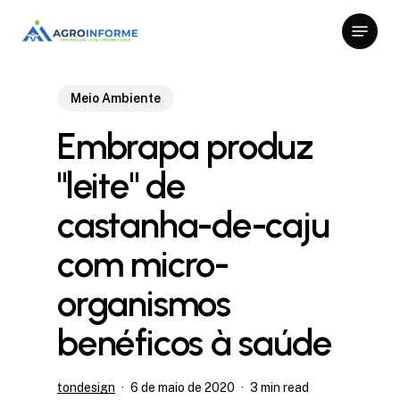
Skip
Menu
to
Close
main
Menu
content
Meio Ambiente
Embrapa produz
"leite" de
castanha-de-caju
com micro-
organismos
benéficos à saúde
tondesign
6 de maio de 2020
3 min read