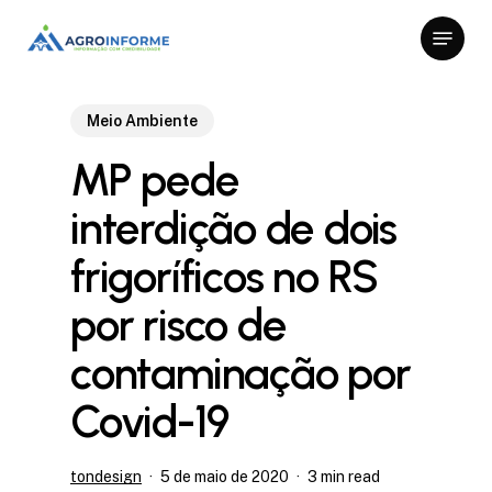
Skip
Menu
to
Close
main
Menu
content
Meio Ambiente
MP pede
interdição de dois
frigoríficos no RS
por risco de
contaminação por
Covid-19
tondesign
5 de maio de 2020
3 min read