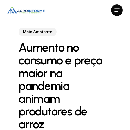
Skip
Menu
to
Close
main
Menu
content
Meio Ambiente
Aumento no
consumo e preço
maior na
pandemia
animam
produtores de
arroz