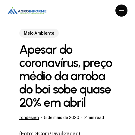
Skip
Menu
to
Close
main
Menu
content
Meio Ambiente
Apesar do
coronavírus, preço
médio da arroba
do boi sobe quase
20% em abril
tondesign
5 de maio de 2020
2 min read
(Foto: GCom/Divulgação)