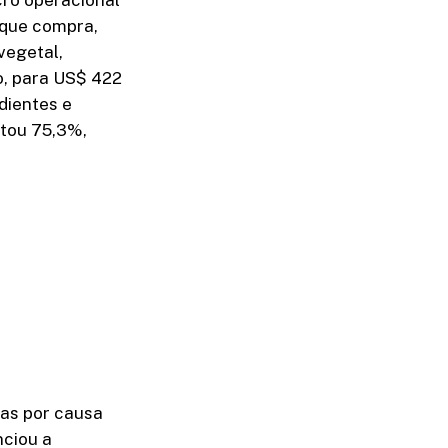
 que compra,
vegetal,
o, para US$ 422
dientes e
ntou 75,3%,
as por causa
ciou a