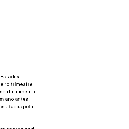
 Estados
eiro trimestre
resenta aumento
um ano antes.
nsultados pela
cro operacional