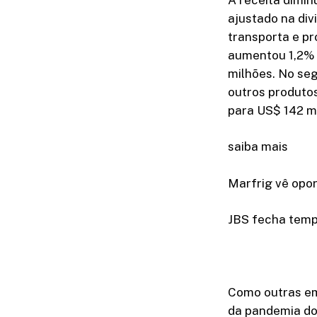
ajustado na div
transporta e p
aumentou 1,2% n
milhões. No seg
outros produtos
para US$ 142 m
saiba mais
Marfrig vê opo
JBS fecha temp
Como outras em
da pandemia do