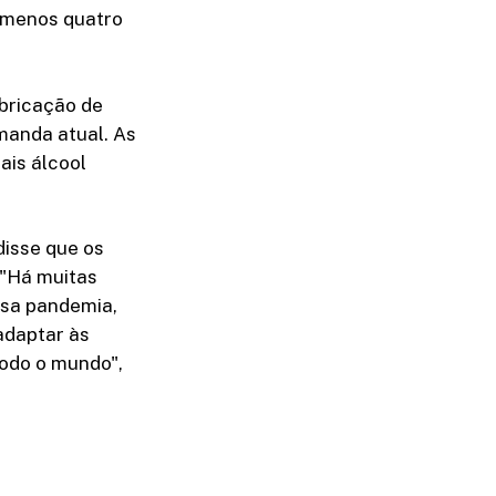
o menos quatro
bricação de
manda atual. As
ais álcool
isse que os
."Há muitas
ssa pandemia,
adaptar às
todo o mundo",