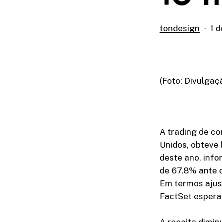
tondesign
1 
(Foto: Divulga
A trading de c
Unidos, obteve 
deste ano, info
de 67,8% ante o
Em termos ajust
FactSet espera
A receita dimin