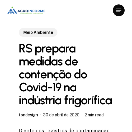
Skip
Menu
to
Close
main
Menu
content
Meio Ambiente
RS prepara
medidas de
contenção do
Covid-19 na
indústria frigorífica
tondesign
30 de abril de 2020
2 min read
Diante dos registros de contaminação