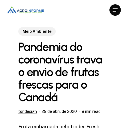
Skip
Menu
to
Close
main
Menu
content
Meio Ambiente
Pandemia do
coronavírus trava
o envio de frutas
frescas para o
Canadá
tondesign
29 de abril de 2020
8 min read
Fruta embarcada pela trader Fresh