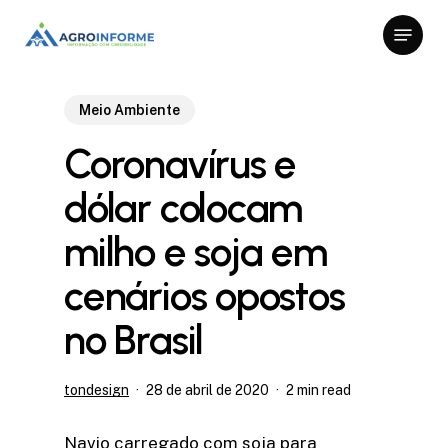
Skip
Menu
to
Close
main
Menu
content
Meio Ambiente
Coronavírus e
dólar colocam
milho e soja em
cenários opostos
no Brasil
tondesign
28 de abril de 2020
2 min read
Navio carregado com soja para