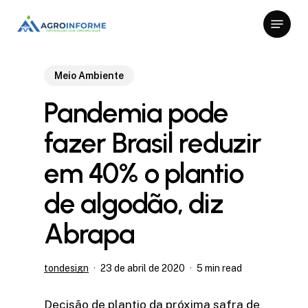
Skip
Menu
to
Close
main
Menu
content
Meio Ambiente
Pandemia pode
fazer Brasil reduzir
em 40% o plantio
de algodão, diz
Abrapa
tondesign
23 de abril de 2020
5 min read
Decisão de plantio da próxima safra de