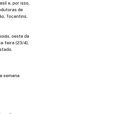
il e, por isso,
odutoras de
o, Tocantins,
oiás, oeste da
a-feira (23/4),
stado.
 da semana