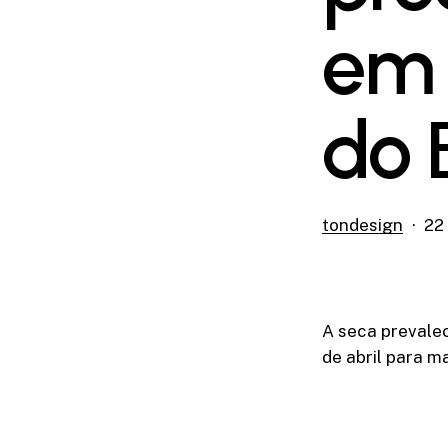
em 
do B
tondesign
22 
A seca prevalec
de abril para m