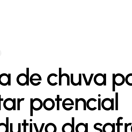
ta de chuva p
tar potencial
dutivo da saf