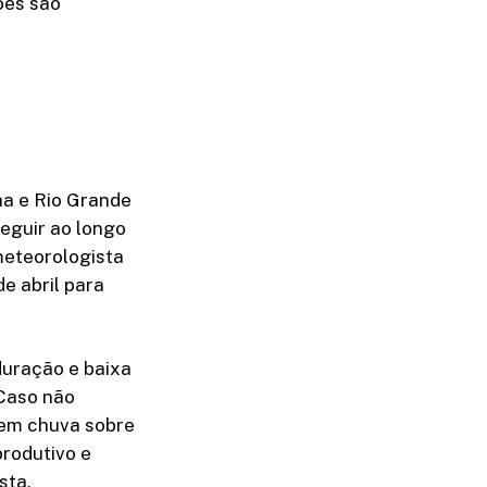
ões são
na e Rio Grande
seguir ao longo
meteorologista
de abril para
duração e baixa
 Caso não
sem chuva sobre
produtivo e
sta.