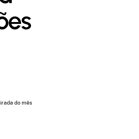
ões
virada do mês