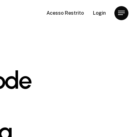
Acesso Restrito
Login
Menu
ode
ra