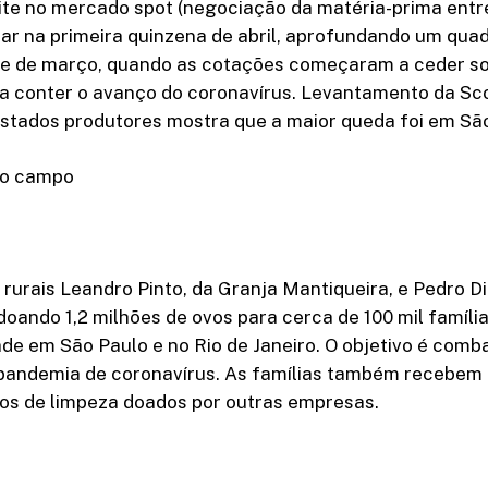
ite no mercado spot (negociação da matéria-prima entre 
ar na primeira quinzena de abril, aprofundando um quad
 de março, quando as cotações começaram a ceder sob
a conter o avanço do coronavírus. Levantamento da Sco
Estados produtores mostra que a maior queda foi em Sã
do campo
rurais Leandro Pinto, da Granja Mantiqueira, e Pedro Di
doando 1,2 milhões de ovos para cerca de 100 mil famíli
ade em São Paulo e no Rio de Janeiro. O objetivo é comba
 pandemia de coronavírus. As famílias também recebem
tos de limpeza doados por outras empresas.