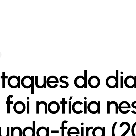
taques do dia
foi notícia ne
unda-feira (2