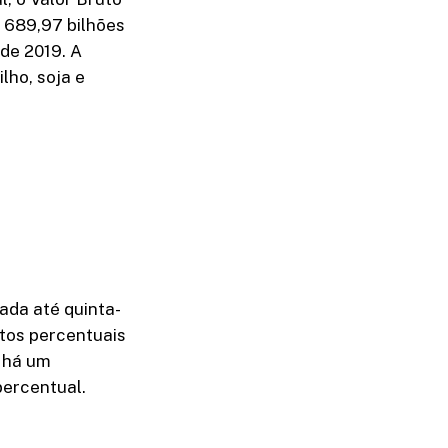
 689,97 bilhões
 de 2019. A
lho, soja e
vada até quinta-
ntos percentuais
 há um
percentual.