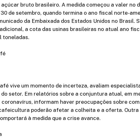
açúcar bruto brasileiro. A medida começou a valer no di
a 30 de setembro, quando termina o ano fiscal norte-ame
unicado da Embaixada dos Estados Unidos no Brasil. 
dicional, a cota das usinas brasileiras no atual ano fis
l toneladas.
afé
afé vive um momento de incerteza, avaliam especialist
do setor. Em relatórios sobre a conjuntura atual, em m
 coronavírus, informam haver preocupações sobre com
cafeicultura poderão afetar a colheita e a oferta. Outr
omportará à medida que a crise avance.
a