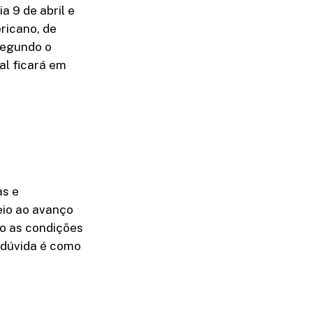
a 9 de abril e
ricano, de
Segundo o
cal ficará em
as e
eio ao avanço
o as condições
a dúvida é como