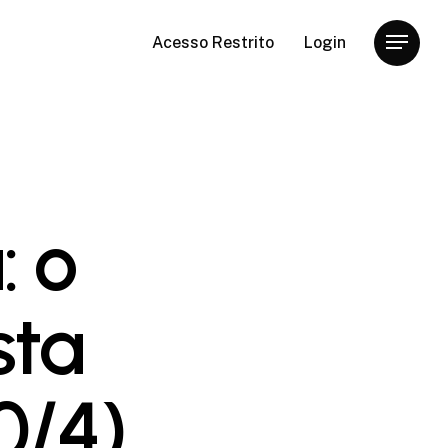
Acesso Restrito
Login
Menu
: o
sta
0/4)