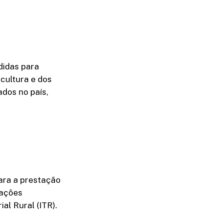
didas para
icultura e dos
dos no país,
ara a prestação
rações
al Rural (ITR).