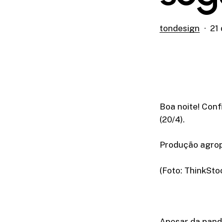
tondesign
21 
Boa noite! Conf
(20/4).
Produção agro
(Foto: ThinkSto
Apesar da pande