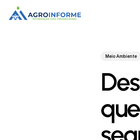
Skip
to
main
content
Meio Ambiente
Des
que 
seg