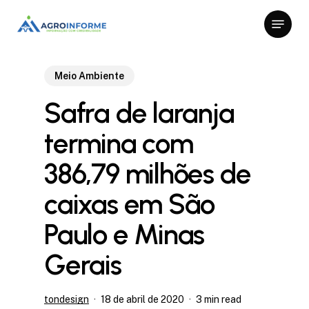
Skip
Menu
to
Close
main
Menu
content
Meio Ambiente
Safra de laranja
termina com
386,79 milhões de
caixas em São
Paulo e Minas
Gerais
tondesign
18 de abril de 2020
3 min read