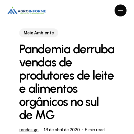
Skip
Menu
to
Close
main
Menu
content
Meio Ambiente
Pandemia derruba
vendas de
produtores de leite
e alimentos
orgânicos no sul
de MG
tondesign
18 de abril de 2020
5 min read