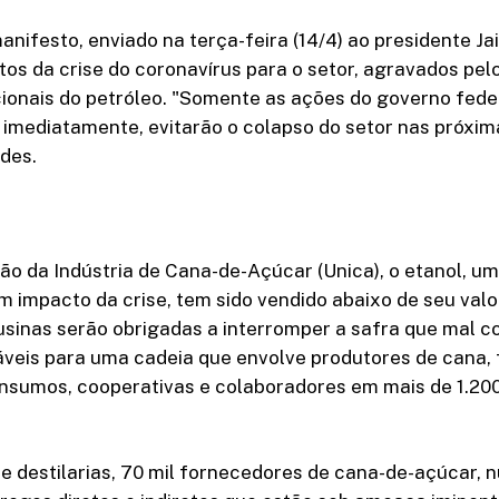
ifesto, enviado na terça-feira (14/4) ao presidente Jai
tos da crise do coronavírus para o setor, agravados pel
ionais do petróleo. "Somente as ações do governo feder
imediatamente, evitarão o colapso do setor nas próxi
ades.
o da Indústria de Cana-de-Açúcar (Unica), o etanol, u
m impacto da crise, tem sido vendido abaixo de seu valor
 usinas serão obrigadas a interromper a safra que mal
áveis para uma cadeia que envolve produtores de cana,
insumos, cooperativas e colaboradores em mais de 1.20
e destilarias, 70 mil fornecedores de cana-de-açúcar, n