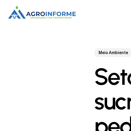
Skip
to
main
content
Meio Ambiente
Set
suc
ped