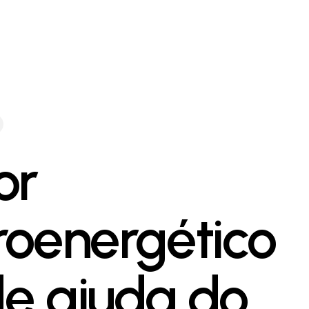
or
roenergético
e ajuda do