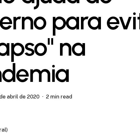
erno para evi
lapso" na
ndemia
de abril de 2020
2 min read
ral)