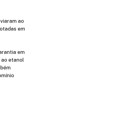
nviaram ao
dotadas em
arantia em
 ao etanol
ambém
omínio