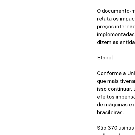
O documento-man
relata os impac
preços internac
implementadas 
dizem as entid
Etanol
Conforme a Uniã
que mais tivera
isso continuar,
efeitos impens
de máquinas e 
brasileiras.
São 370 usinas 