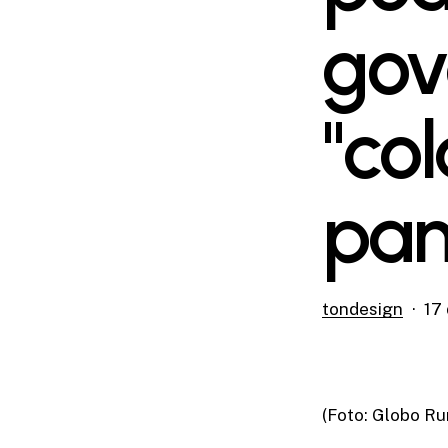
gov
"co
pa
tondesign
17 
(Foto: Globo Ru