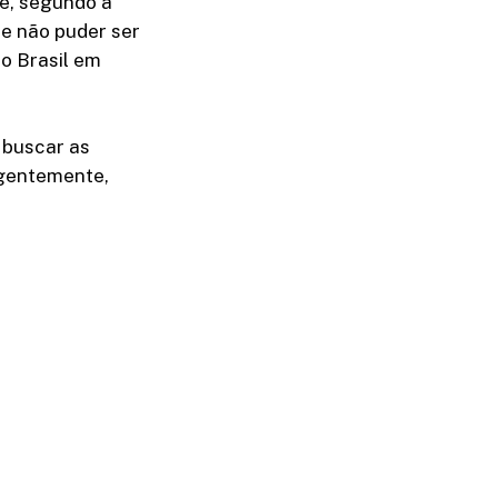
e, segundo a
se não puder ser
 o Brasil em
 buscar as
rgentemente,