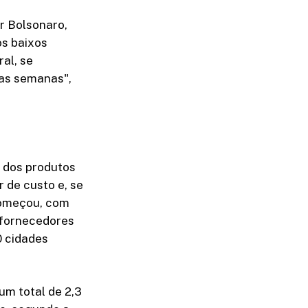
r Bolsonaro,
os baixos
al, se
mas semanas",
m dos produtos
 de custo e, se
 começou, com
 fornecedores
0 cidades
um total de 2,3