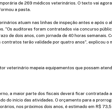
porária de 269 médicos veterinários. O texto vai agor
nformou a pasta.
rinários atuam nas linhas de inspeção antes e após o a
cos. "Os auditores foram contratados via concurso públi
razo de dois anos, com jornada de 40 horas semanais. 
 contratos terão validade por quatro anos", explicou o m
etor veterinário mapeia equipamentos que possam ate
no, a maior parte dos fiscais deverá ficar contratada a
o do início das atividades. O orçamento para a prorro
rários, nos próximos dois anos, é estimado em R$ 73,5