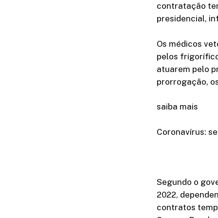
contratação tem
presidencial, i
Os médicos vete
pelos frigorífi
atuarem pelo p
prorrogação, os
saiba mais
Coronavírus: s
Segundo o gover
2022, dependend
contratos tempo