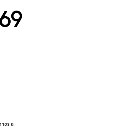
269
anos a