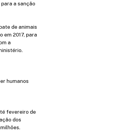
a para a sanção
bate de animais
co em 2017, para
Com a
inistério.
nder humanos
té fevereiro de
gação dos
 milhões.