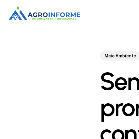
Skip
to
main
content
Meio Ambiente
Sen
pro
con