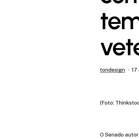
tem
vet
tondesign
17 
(Foto: Thinksto
O Senado autori