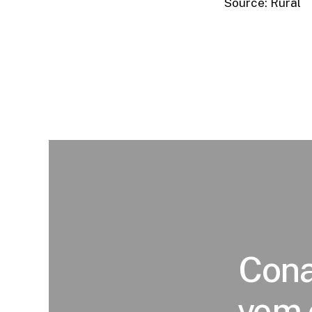
Source: Rural
Cona
vem 