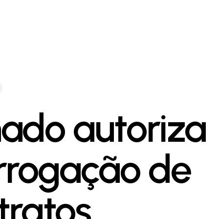
ado autoriza
rrogação de
tratos