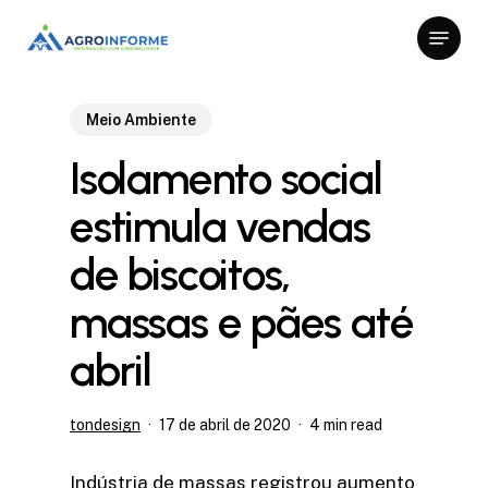
Skip
Menu
to
Close
main
Menu
content
Meio Ambiente
Isolamento social
estimula vendas
de biscoitos,
massas e pães até
abril
tondesign
17 de abril de 2020
4 min read
Indústria de massas registrou aumento