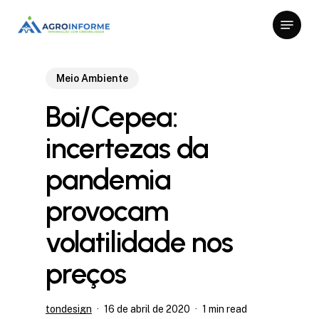
Skip
Menu
to
Close
main
Menu
content
Meio Ambiente
Boi/Cepea:
incertezas da
pandemia
provocam
volatilidade nos
preços
tondesign
16 de abril de 2020
1 min read