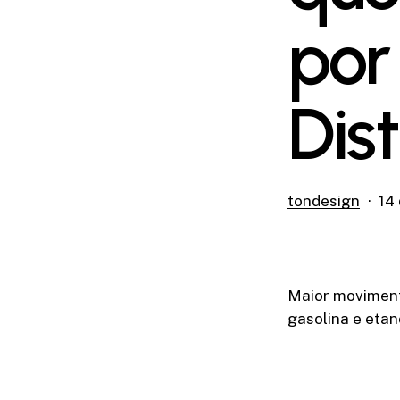
por 
Dis
tondesign
14 
Maior moviment
gasolina e eta