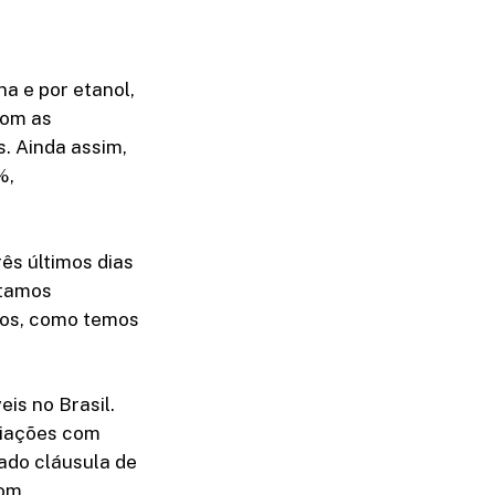
a e por etanol,
com as
. Ainda assim,
%,
rês últimos dias
stamos
nos, como temos
is no Brasil.
ciações com
ado cláusula de
com