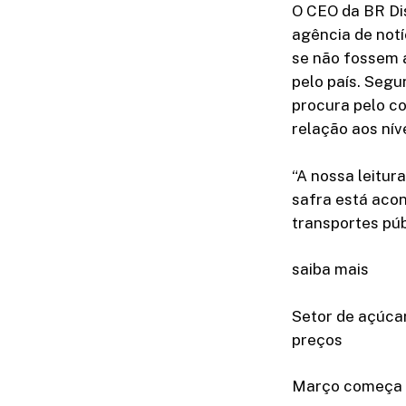
O CEO da BR Dis
agência de notí
se não fossem 
pelo país. Segu
procura pelo c
relação aos nív
“A nossa leitur
safra está aco
transportes públ
saiba mais
Setor de açúcar
preços
Março começa a