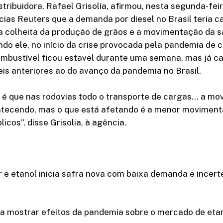
tribuidora, Rafael Grisolia, afirmou, nesta segunda-feira
cias Reuters que a demanda por diesel no Brasil teria c
a colheita da produção de grãos e a movimentação da s
ndo ele, no início da crise provocada pela pandemia de c
ombustível ficou estavel durante uma semana, mas já c
eis anteriores ao do avanço da pandemia no Brasil.
a é que nas rodovias todo o transporte de cargas… a m
ntecendo, mas o que está afetando é a menor movimen
icos”, disse Grisolia, à agência.
 e etanol inicia safra nova com baixa demanda e incert
 mostrar efeitos da pandemia sobre o mercado de etano