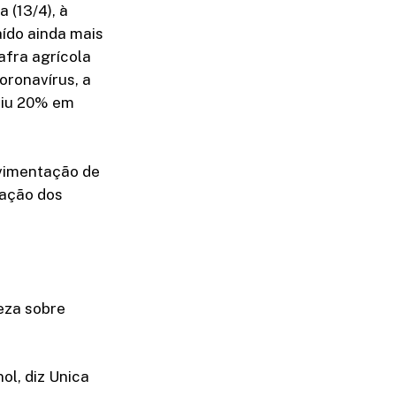
 (13/4), à
aído ainda mais
afra agrícola
oronavírus, a
aiu 20% em
ovimentação de
tação dos
eza sobre
l, diz Unica