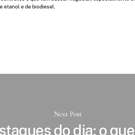
 etanol e de biodiesel.
Next Post
taques do dia: o que