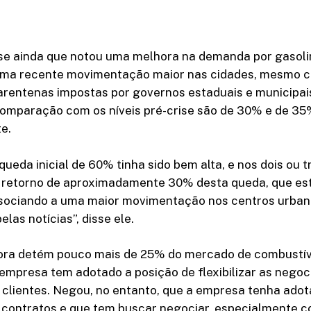
se ainda que notou uma melhora na demanda por gasolin
ma recente movimentação maior nas cidades, mesmo 
arentenas impostas por governos estaduais e municipais
omparação com os níveis pré-crise são de 30% e de 35
e.
queda inicial de 60% tinha sido bem alta, e nos dois ou t
 retorno de aproximadamente 30% desta queda, que e
ssociando a uma maior movimentação nos centros urba
as notícias”, disse ele.
dora detém pouco mais de 25% do mercado de combustíve
 empresa tem adotado a posição de flexibilizar as nego
 clientes. Negou, no entanto, que a empresa tenha adot
 contratos e que tem buscar negociar, especialmente 