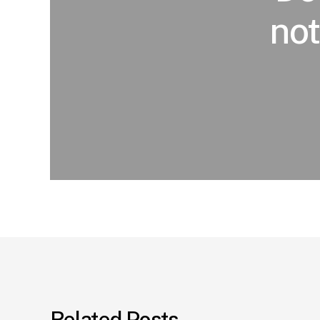
not
Related Posts