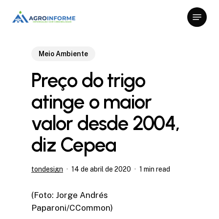
Skip
Menu
to
Close
main
Menu
content
Meio Ambiente
Preço do trigo
atinge o maior
valor desde 2004,
diz Cepea
tondesign
14 de abril de 2020
1 min read
(Foto: Jorge Andrés
Paparoni/CCommon)