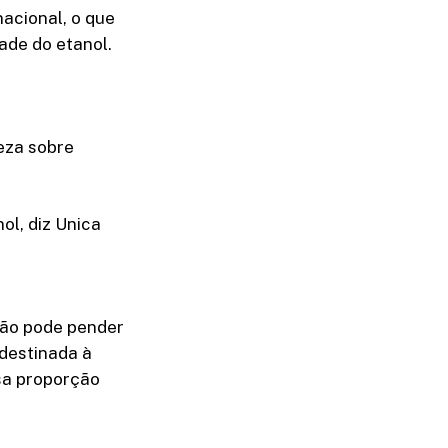
acional, o que
ade do etanol.
eza sobre
l, diz Unica
ção pode pender
 destinada à
sa proporção