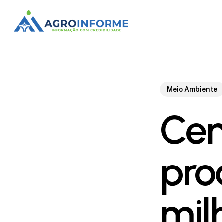
Skip
to
main
content
Meio Ambiente
Cen
pro
mil