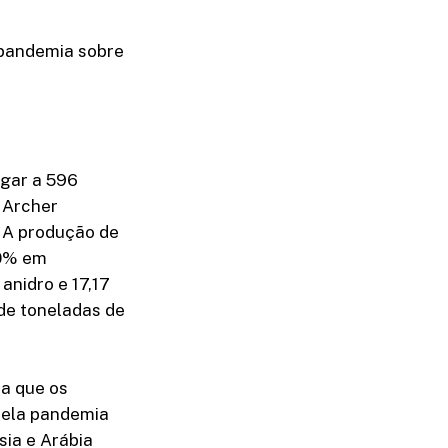
 pandemia sobre
egar a 596
 Archer
. A produção de
20% em
anidro e 17,17
de toneladas de
ta que os
pela pandemia
sia e Arábia