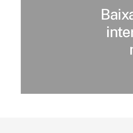
Baix
inte