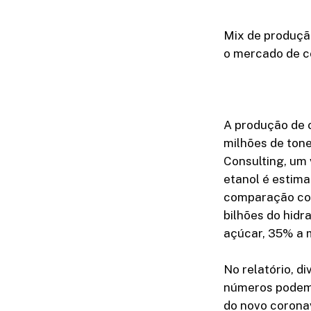
Mix de produçã
o mercado de c
A produção de 
milhões de ton
Consulting, um
etanol é estima
comparação com
bilhões do hid
açúcar, 35% a 
No relatório, d
números podem 
do novo coronav