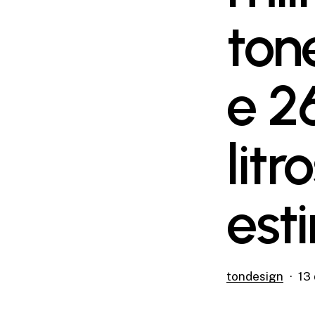
ton
e 2
litr
est
tondesign
13 