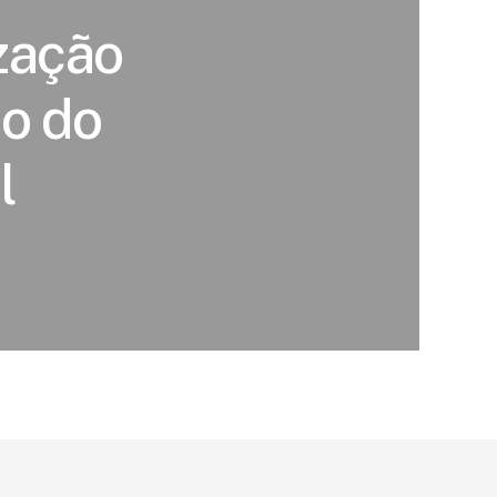
zação
ço do
l