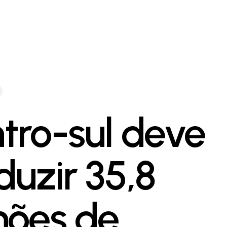
tro-sul deve
duzir 35,8
hões de