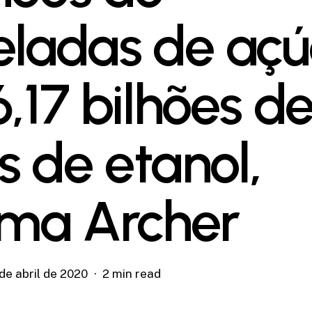
eladas de açú
6,17 bilhões d
os de etanol,
ima Archer
de abril de 2020
2 min read