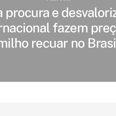
a procura e desvalori
rnacional fazem pre
milho recuar no Brasi