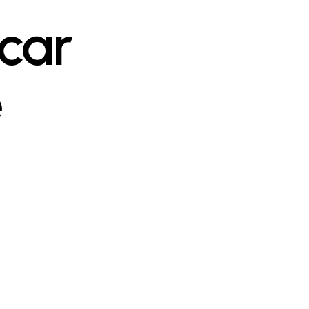
car
e