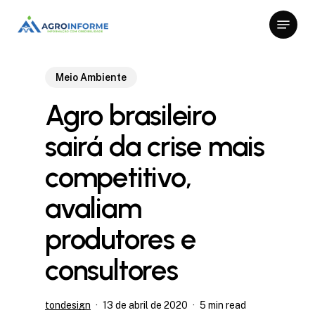
Skip
Menu
to
Close
main
Menu
content
Meio Ambiente
Agro brasileiro
sairá da crise mais
competitivo,
avaliam
produtores e
consultores
tondesign
13 de abril de 2020
5 min read