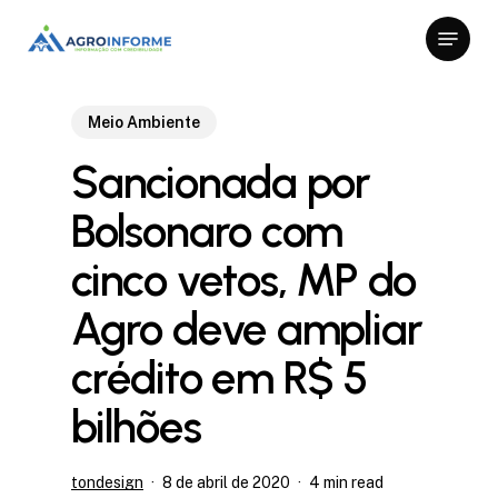
Skip
Menu
to
Close
main
Menu
content
Meio Ambiente
Sancionada por
Bolsonaro com
cinco vetos, MP do
Agro deve ampliar
crédito em R$ 5
bilhões
tondesign
8 de abril de 2020
4 min read