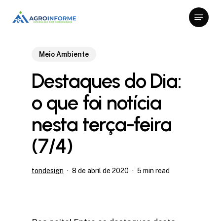
Skip
Menu
to
Close
main
Menu
content
Meio Ambiente
Destaques do Dia:
o que foi notícia
nesta terça-feira
(7/4)
tondesign
8 de abril de 2020
5 min read