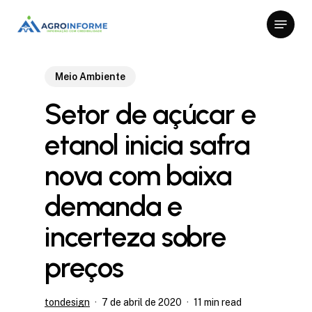
Skip
Menu
to
Close
main
Menu
content
Meio Ambiente
Setor de açúcar e
etanol inicia safra
nova com baixa
demanda e
incerteza sobre
preços
tondesign
7 de abril de 2020
11 min read