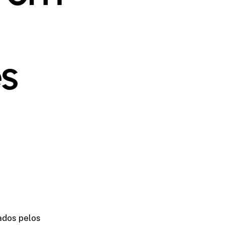
es
ados pelos