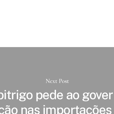
Next Post
itrigo pede ao gove
ção nas importações