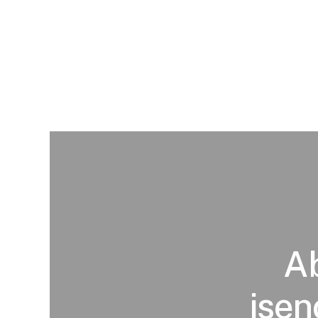
Ab
isen