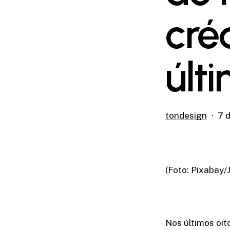
créd
últ
tondesign
7 d
(Foto: Pixabay
Nos últimos oit