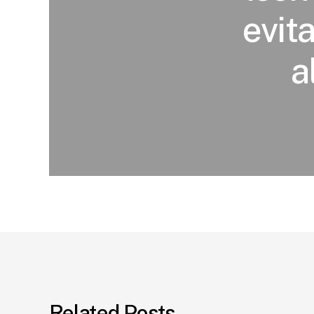
evit
a
Related Posts