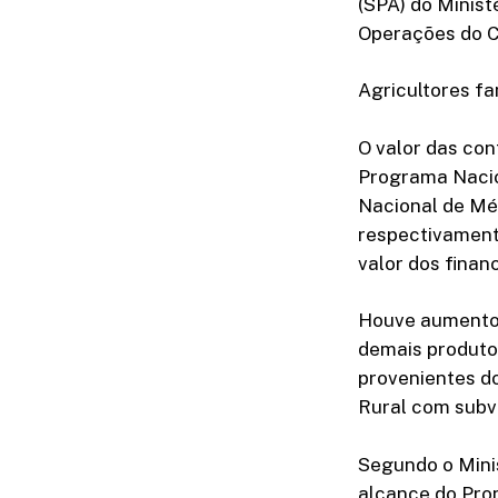
(SPA) do Minist
Operações do Cr
Agricultores fa
O valor das con
Programa Nacio
Nacional de Mé
respectivament
valor dos finan
Houve aumento 
demais produto
provenientes do
Rural com subv
Segundo o Minis
alcance do Pro