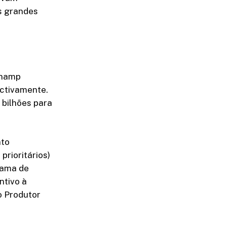
s grandes
onamp
ectivamente.
 bilhões para
nto
prioritários)
rama de
ntivo à
o Produtor