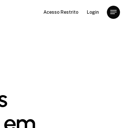
Acesso Restrito
Login
Menu
s
s em