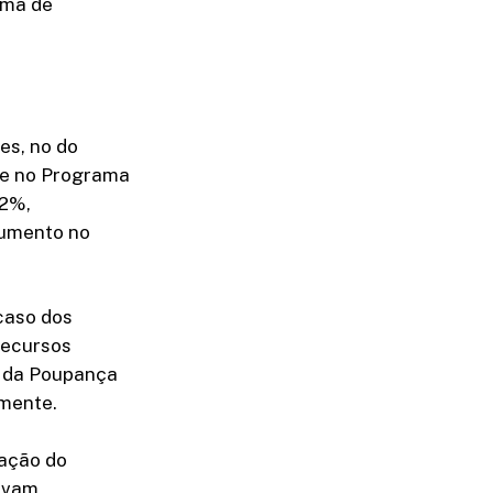
ema de
es, no do
 e no Programa
42%,
aumento no
caso dos
recursos
e da Poupança
mente.
iação do
tavam