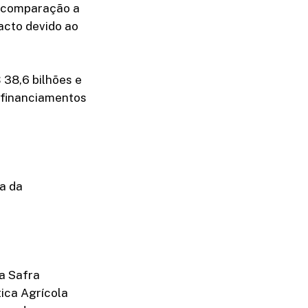
m comparação a
acto devido ao
 38,6 bilhões e
 financiamentos
ra da
a Safra
tica Agrícola