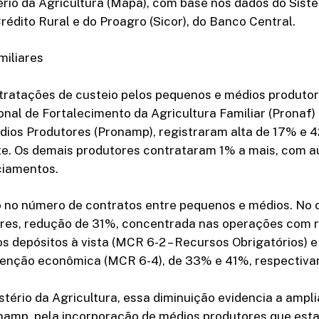
ério da Agricultura (Mapa), com base nos dados do Sist
édito Rural e do Proagro (Sicor), do Banco Central.
miliares
tratações de custeio pelos pequenos e médios produtor
nal de Fortalecimento da Agricultura Familiar (Pronaf)
dios Produtores (Pronamp), registraram alta de 17% e 
e. Os demais produtores contrataram 1% a mais, com 
ciamentos.
no número de contratos entre pequenos e médios. No 
res, redução de 31%, concentrada nas operações com 
s depósitos à vista (MCR 6-2 – Recursos Obrigatórios) 
enção econômica (MCR 6-4), de 33% e 41%, respectiva
tério da Agricultura, essa diminuição evidencia a ampl
namp, pela incorporação de médios produtores que es