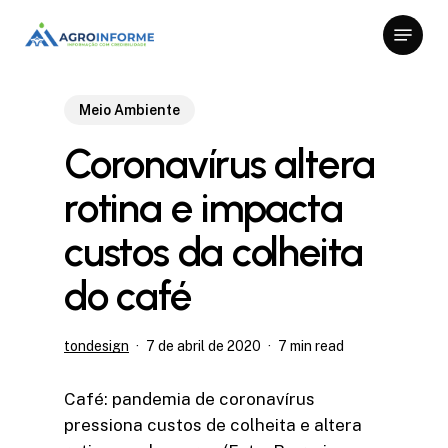
Skip
Menu
to
Close
main
Menu
content
Meio Ambiente
Coronavírus altera
rotina e impacta
custos da colheita
do café
tondesign
7 de abril de 2020
7 min read
Café: pandemia de coronavírus
pressiona custos de colheita e altera