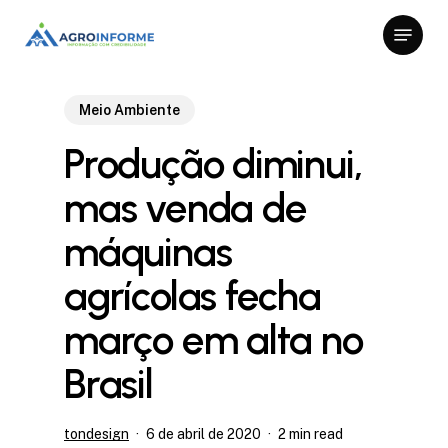
Skip
Menu
to
Close
main
Menu
content
Meio Ambiente
Produção diminui,
mas venda de
máquinas
agrícolas fecha
março em alta no
Brasil
tondesign
6 de abril de 2020
2 min read