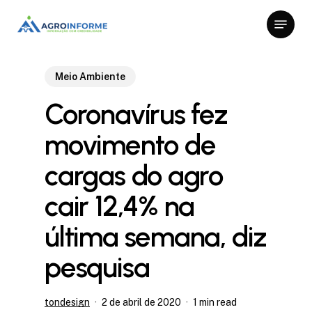
Skip
Menu
to
Close
main
Menu
content
Meio Ambiente
Coronavírus fez
movimento de
cargas do agro
cair 12,4% na
última semana, diz
pesquisa
tondesign
2 de abril de 2020
1 min read