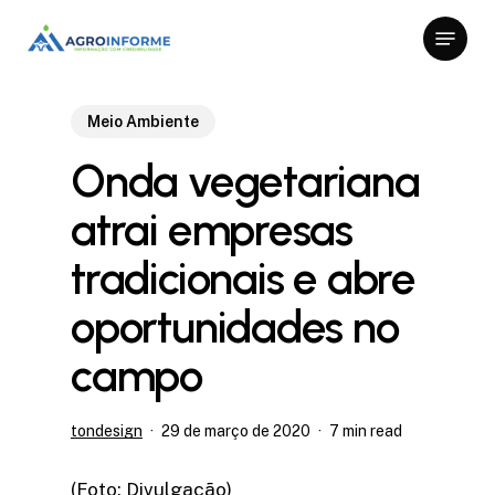
Skip
Menu
to
Close
main
Menu
content
Meio Ambiente
Onda vegetariana
atrai empresas
tradicionais e abre
oportunidades no
campo
tondesign
29 de março de 2020
7 min read
(Foto: Divulgação)