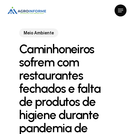
Skip
Menu
to
Close
main
Menu
content
Meio Ambiente
Caminhoneiros
sofrem com
restaurantes
fechados e falta
de produtos de
higiene durante
pandemia de