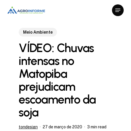
Skip
Menu
to
Close
main
Menu
content
Meio Ambiente
VÍDEO: Chuvas
intensas no
Matopiba
prejudicam
escoamento da
soja
tondesign
27 de março de 2020
3 min read