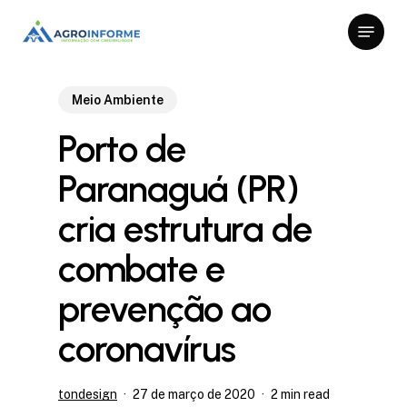
Skip
Menu
to
Close
main
Menu
content
Meio Ambiente
Porto de
Paranaguá (PR)
cria estrutura de
combate e
prevenção ao
coronavírus
tondesign
27 de março de 2020
2 min read