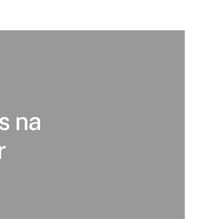
s na
r