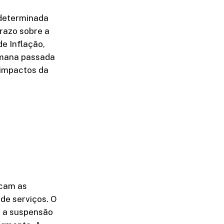
 determinada
razo sobre a
de Inflação,
semana passada
 impactos da
icam as
de serviços. O
o a suspensão