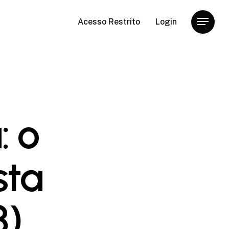
Acesso Restrito
Login
Menu
: o
sta
3)