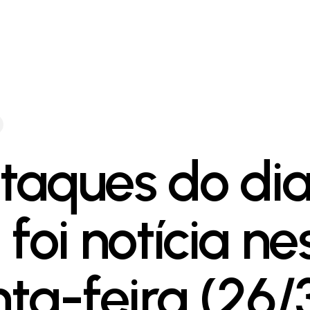
taques do dia
foi notícia ne
nta-feira (26/