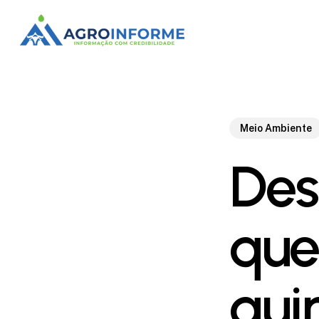
Skip
to
main
content
Meio Ambiente
Des
que 
qui