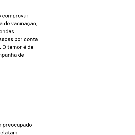
do comprovar
a de vacinação,
vendas
ssoas por conta
. O temor é de
ampanha de
m preocupado
 relatam