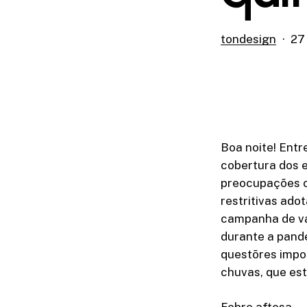
tondesign
27
Boa noite! Entr
cobertura dos 
preocupações c
restritivas ado
campanha de va
durante a pand
questõres impo
chuvas, que es