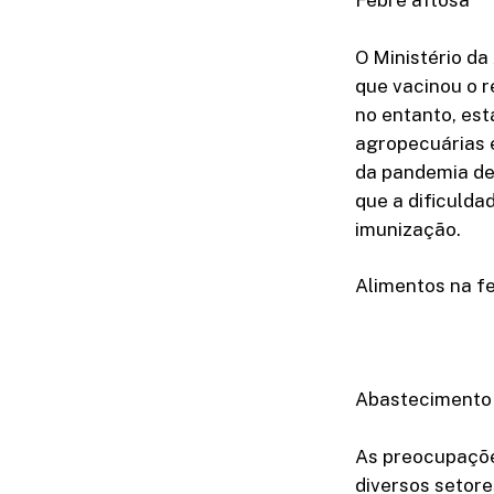
Febre aftosa
O Ministério da
que vacinou o 
no entanto, es
agropecuárias 
da pandemia de
que a dificuld
imunização.
Alimentos na fe
Abastecimento
As preocupaçõe
diversos setore