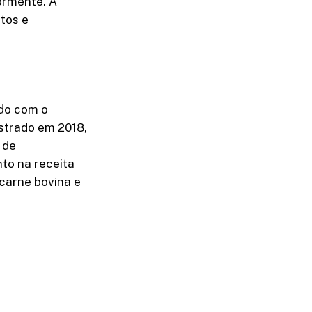
ormente. A
tos e
rdo com o
istrado em 2018,
 de
to na receita
carne bovina e