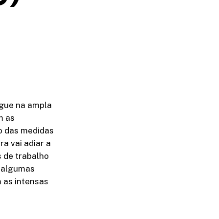
egue na ampla
m as
o das medidas
ra vai adiar a
 de trabalho
 algumas
 as intensas