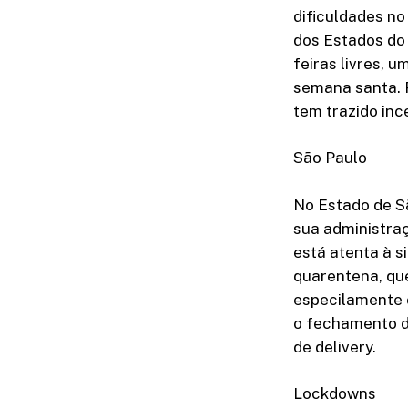
dificuldades no
dos Estados do
feiras livres, 
semana santa. P
tem trazido inc
São Paulo
No Estado de Sã
sua administra
está atenta à s
quarentena, que 
especilamente 
o fechamento d
de delivery.
Lockdowns