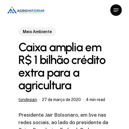
Skip
Menu
to
Close
main
Menu
content
Meio Ambiente
Caixa amplia em
R$ 1 bilhão crédito
extra para a
agricultura
tondesign
27 de março de 2020
4 min read
Presidente Jair Bolsonaro, em live nas
redes sociais, ao lado do presidente da