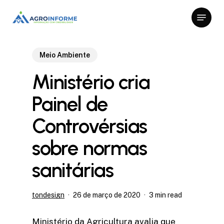
Skip
Menu
to
Close
main
Menu
content
Meio Ambiente
Ministério cria
Painel de
Controvérsias
sobre normas
sanitárias
tondesign
26 de março de 2020
3 min read
Ministério da Agricultura avalia que