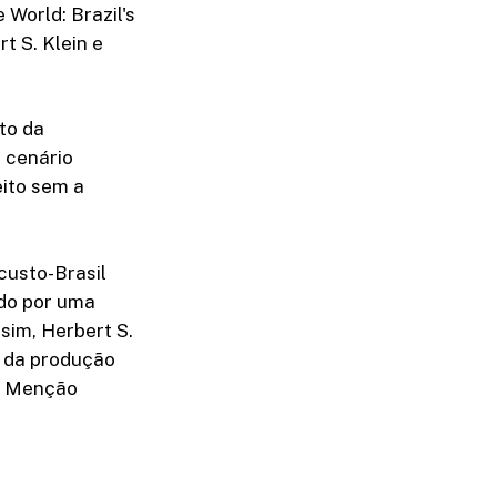
 World: Brazil's
t S. Klein e
to da
 cenário
eito sem a
custo-Brasil
ado por uma
ssim, Herbert S.
l da produção
eu Menção