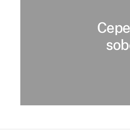
Cepea
sob