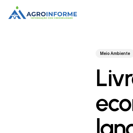
Skip
to
main
content
Meio Ambiente
Liv
eco
lan