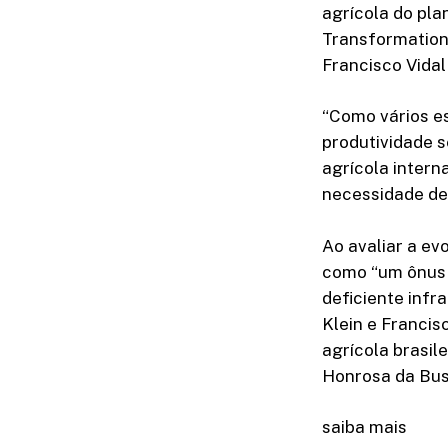
agrícola do plan
Transformation 
Francisco Vidal
“Como vários es
produtividade s
agrícola intern
necessidade d
Ao avaliar a ev
como “um ônus e
deficiente infr
Klein e Francis
agrícola brasil
Honrosa da Bus
saiba mais