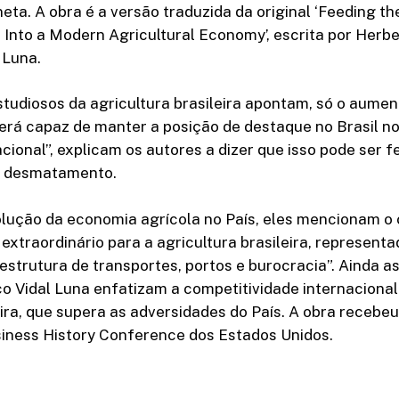
eta. A obra é a versão traduzida da original ‘Feeding the
Into a Modern Agricultural Economy’, escrita por Herber
 Luna.
tudiosos da agricultura brasileira apontam, só o aumen
erá capaz de manter a posição de destaque no Brasil no
acional”, explicam os autores a dizer que isso pode ser f
e desmatamento.
olução da economia agrícola no País, eles mencionam o 
xtraordinário para a agricultura brasileira, represent
aestrutura de transportes, portos e burocracia”. Ainda a
co Vidal Luna enfatizam a competitividade internaciona
eira, que supera as adversidades do País. A obra receb
iness History Conference dos Estados Unidos.