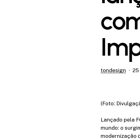
com
Imp
tondesign
25
(Foto: Divulgaç
Lançado pela FG
mundo: o surgi
modernização q