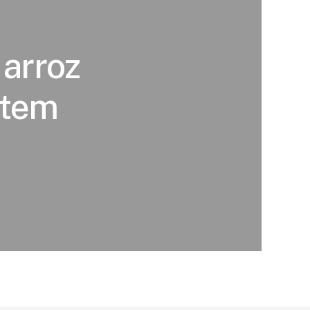
 arroz
 tem