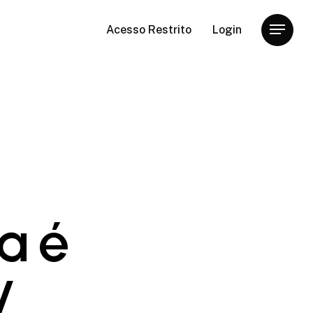
Acesso Restrito
Login
Menu
a é
V