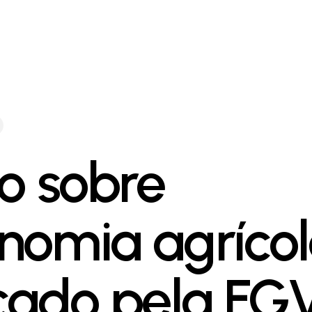
ro sobre
nomia agrícol
çado pela FG